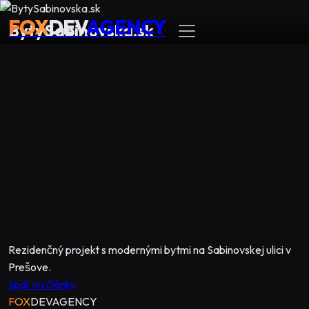
FOX
DEV
AGENCY
BytySabinovska.sk
Rezidenčný projekt s modernými bytmi na Sabinovskej ulici v
Prešove.
Späť na články
FOX
DEV
AGENCY