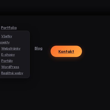
Portfolio
Všetky
ojekty
Blog
Webstránky
Kontakt
E-shopy
Portály
WordPress
Realitné weby