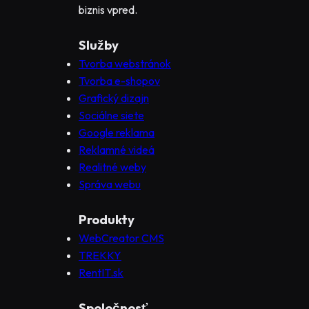
biznis vpred.
Služby
Tvorba webstránok
Tvorba e-shopov
Grafický dizajn
Sociálne siete
Google reklama
Reklamné videá
Realitné weby
Správa webu
Produkty
WebCreator CMS
TREKKY
RentIT.sk
Spoločnosť