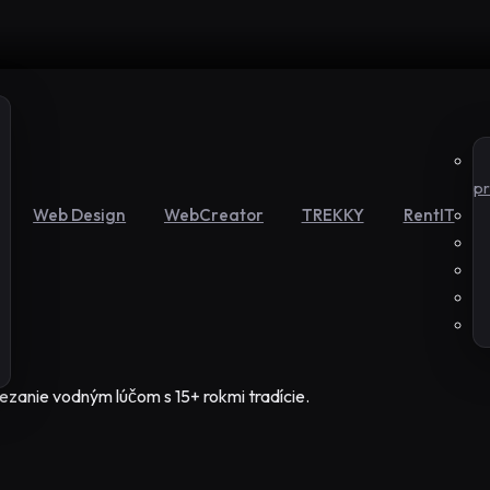
pr
Web Design
WebCreator
TREKKY
RentIT
ezanie vodným lúčom s 15+ rokmi tradície.