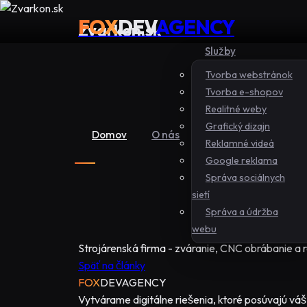
FOX
DEV
AGENCY
Zvarkon.sk
Služby
Tvorba webstránok
Tvorba e-shopov
Realitné weby
Grafický dizajn
Domov
O nás
Reklamné videá
Google reklama
Správa sociálnych
sietí
Správa a údržba
webu
Strojárenská firma - zváranie, CNC obrábanie a r
Späť na články
FOX
DEV
AGENCY
Vytvárame digitálne riešenia, ktoré posúvajú váš