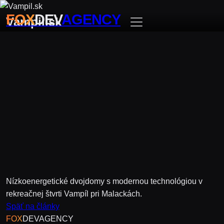
FOX
DEV
AGENCY
Vampil.sk
Nízkoenergetické dvojdomy s modernou technológiou v
rekreačnej štvrti Vampíl pri Malackách.
Späť na články
FOX
DEV
AGENCY